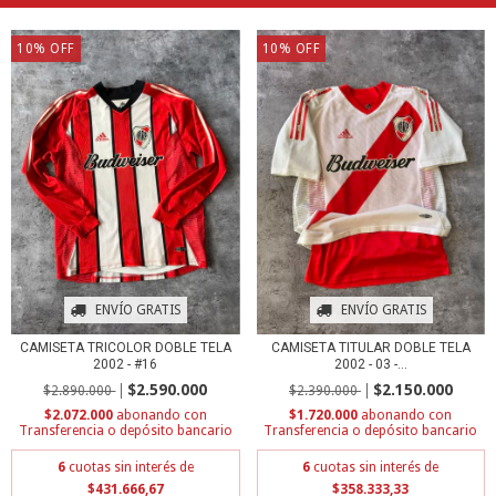
10
%
OFF
10
%
OFF
ENVÍO GRATIS
ENVÍO GRATIS
CAMISETA TRICOLOR DOBLE TELA
CAMISETA TITULAR DOBLE TELA
2002 - #16
2002 - 03 -...
$2.590.000
$2.150.000
$2.890.000
$2.390.000
$2.072.000
con
$1.720.000
con
Transferencia o depósito bancario
Transferencia o depósito bancario
6
cuotas sin interés de
6
cuotas sin interés de
$431.666,67
$358.333,33