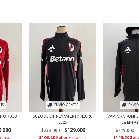
IS
ENVÍO
ENVÍO GRATIS
NTO ROJO
CAMPERA ROMPE
BUZO DE ENTRENAMIENTO NEGRO
DE ENTREN
2025
9.000
$129.000
$279.000
$239.000
con
$143.200
$103.200
con