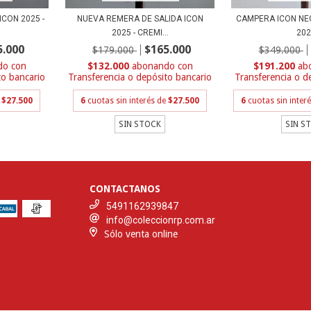
ICON 2025 -
NUEVA REMERA DE SALIDA ICON
CAMPERA ICON NE
2025 - CREMI...
20
5.000
$165.000
$179.000
$349.000
con
$132.000
con
$191.200
to bancario
Transferencia o depósito bancario
Transferencia o d
e
$27.500
6
cuotas sin interés de
$27.500
6
cuotas sin inter
SIN STOCK
SIN S
CONTACTANOS
5491162939847
info@coleccionrp.com.ar
Sólo venta online