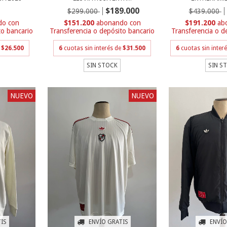
$189.000
$299.000
$439.000
con
$151.200
con
$191.200
to bancario
Transferencia o depósito bancario
Transferencia o d
e
$26.500
6
cuotas sin interés de
$31.500
6
cuotas sin inter
SIN STOCK
SIN S
NUEVO
NUEVO
IS
ENVÍO GRATIS
ENVÍO