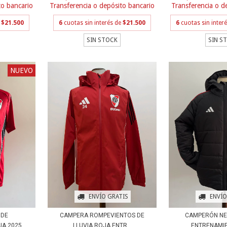
to bancario
Transferencia o d
Transferencia o depósito bancario
e
$21.500
6
cuotas sin inter
6
cuotas sin interés de
$21.500
SIN S
SIN STOCK
NUEVO
ENVÍO GRATIS
ENVÍO
 DE
CAMPERA ROMPEVIENTOS DE
CAMPERÓN N
JA 2025
LLUVIA ROJA ENTR...
ENTRENAMI