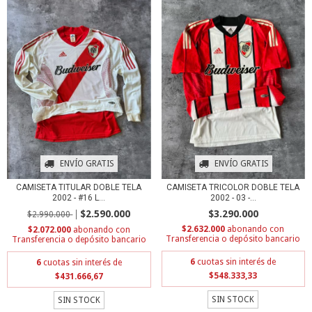
ENVÍO GRATIS
ENVÍO GRATIS
CAMISETA TRICOLOR DOBLE TELA
CAMISETA TITULAR DOBLE TELA
2002 - 03 -...
2002 - #16 L...
$3.290.000
$2.590.000
$2.990.000
$2.632.000
con
$2.072.000
con
Transferencia o depósito bancario
Transferencia o depósito bancario
6
cuotas sin interés de
6
cuotas sin interés de
$548.333,33
$431.666,67
SIN STOCK
SIN STOCK